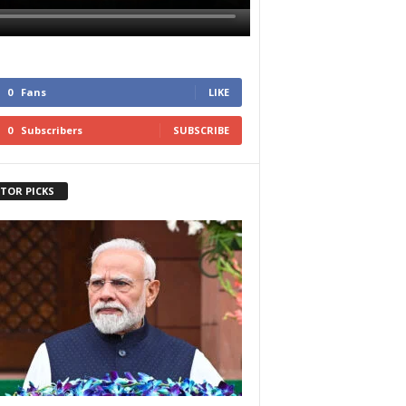
0
Fans
LIKE
0
Subscribers
SUBSCRIBE
ITOR PICKS