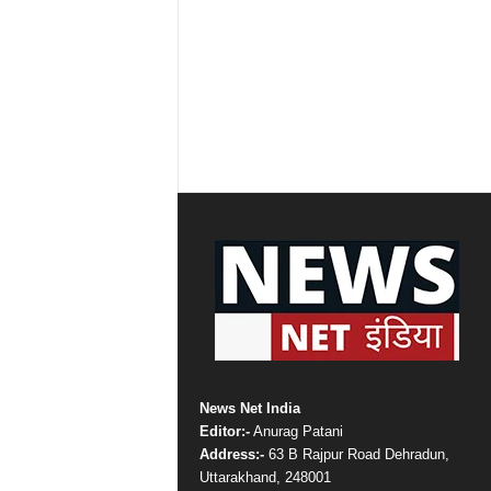
News Net India
Editor:-
Anurag Patani
Address:-
63 B Rajpur Road Dehradun,
Uttarakhand, 248001