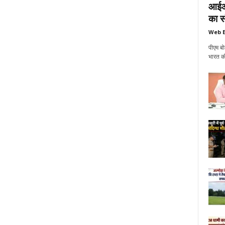
आईआई
का सं
Web E
पीएम बो
भारत की