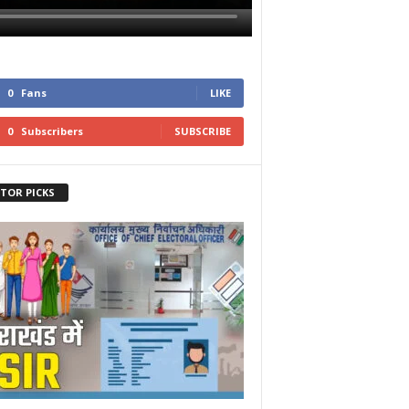
0
Fans
LIKE
0
Subscribers
SUBSCRIBE
ITOR PICKS