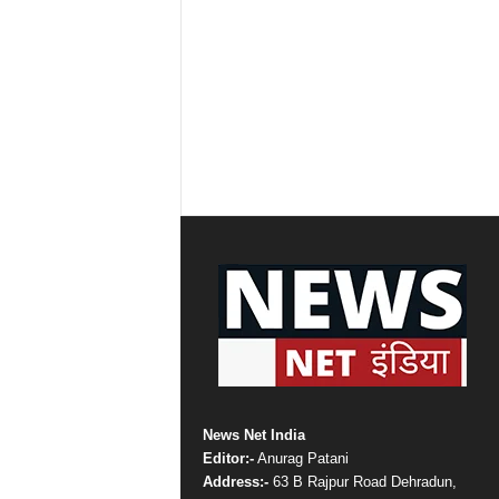
News Net India
Editor:-
Anurag Patani
Address:-
63 B Rajpur Road Dehradun,