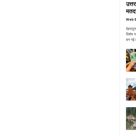
उत्त
मतदा
Web E
देहरादू
विशेष ग
बन गई ह