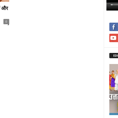
ों और
0
ED