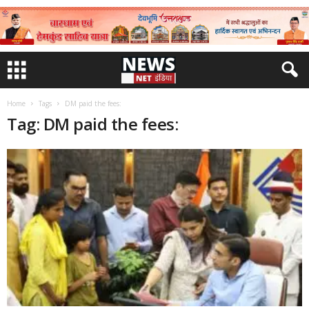
Home
Tags
DM paid the fees:
Tag: DM paid the fees: