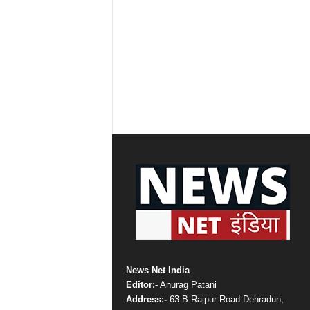
News Net India
Editor:-
Anurag Patani
Address:-
63 B Rajpur Road Dehradun,