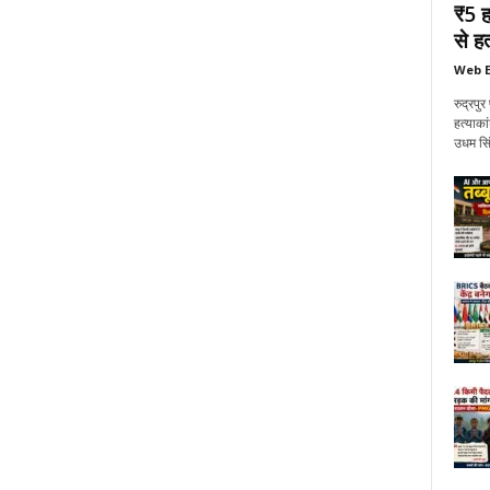
₹5 ह
से हत्
Web E
रुद्रप
हत्याका
उधम सिं