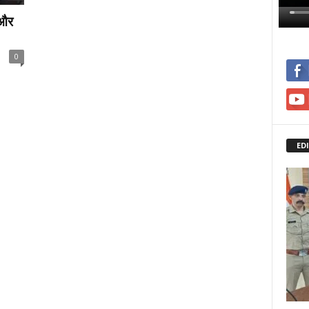
 और
0
ED