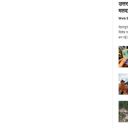
उत्त
मतदा
Web E
देहरादू
विशेष ग
बन गई ह