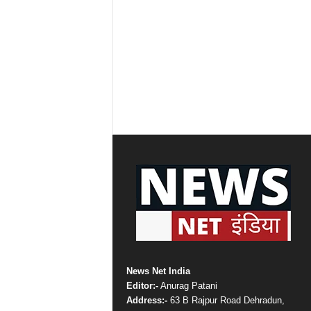
News Net India
Editor:-
Anurag Patani
Address:-
63 B Rajpur Road Dehradun,