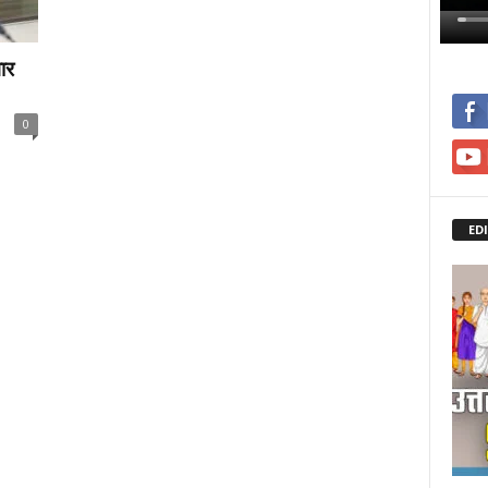
ार
0
ED