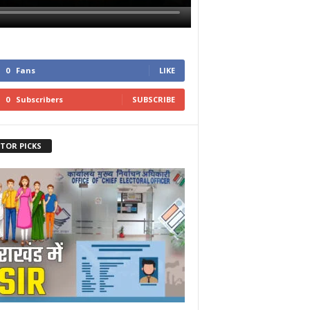
0
Fans
LIKE
0
Subscribers
SUBSCRIBE
ITOR PICKS