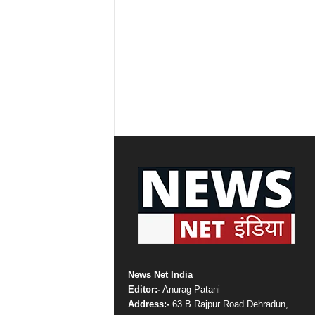
News Net India
Editor:-
Anurag Patani
Address:-
63 B Rajpur Road Dehradun,