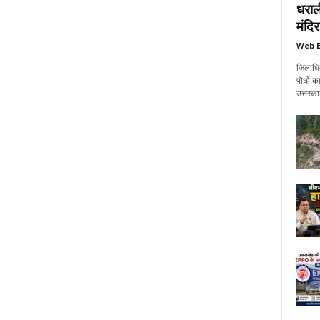
धराल
मंदिर
Web E
जिलाधिक
पौधों क
उत्तरक