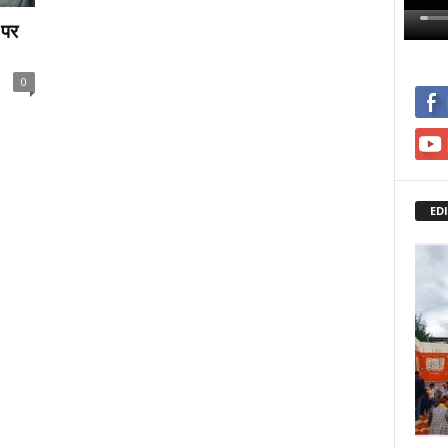
 पर
0
ED