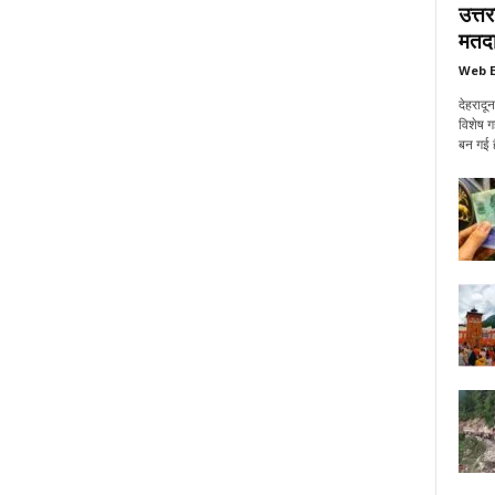
उत्त
मतदा
Web E
देहरादू
विशेष ग
बन गई ह