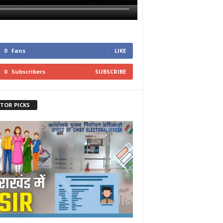
0
Fans
LIKE
0
Subscribers
SUBSCRIBE
ITOR PICKS