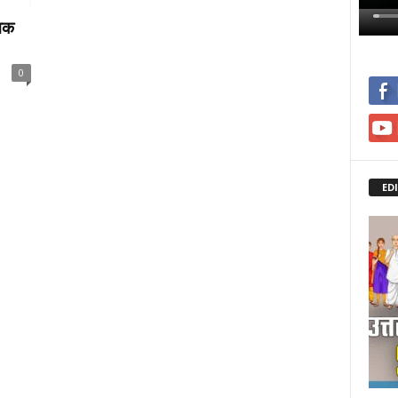
ामक
0
ED