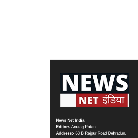
News Net India
Editor:-
Anurag Patani
Address:-
63 B Rajpur Road Dehradun,