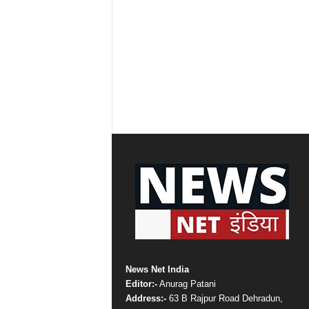
News Net India
Editor:-
Anurag Patani
Address:-
63 B Rajpur Road Dehradun,