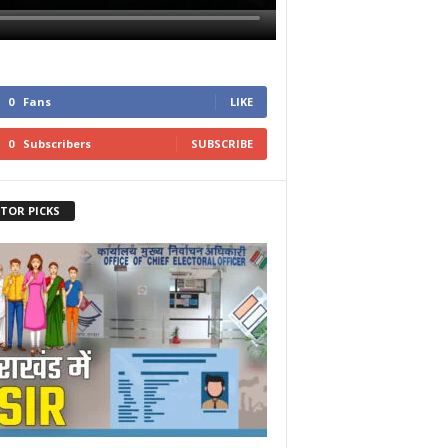
0
Fans
LIKE
0
Subscribers
SUBSCRIBE
ITOR PICKS