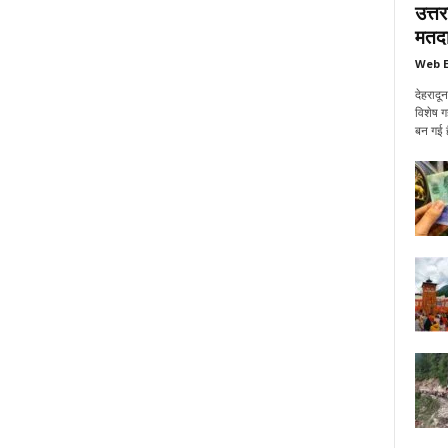
उत्त
मतदा
Web E
देहरादू
विशेष ग
बन गई ह