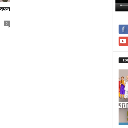
ं दफन
0
ED