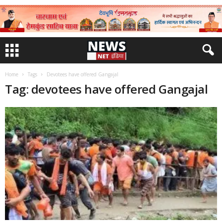
Home
Tags
Devotees have offered Gangajal
Tag: devotees have offered Gangajal