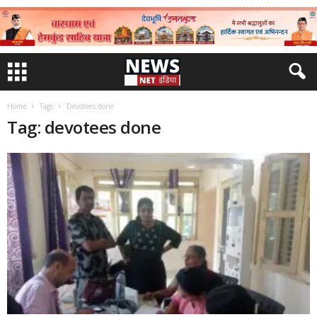
Home
Tags
Devotees done
Tag: devotees done