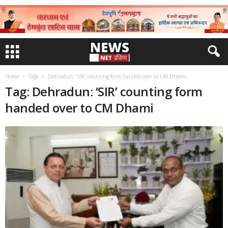
Home
Tags
Dehradun: ‘SIR’ counting form handed over to CM Dhami
Tag: Dehradun: ‘SIR’ counting form
handed over to CM Dhami