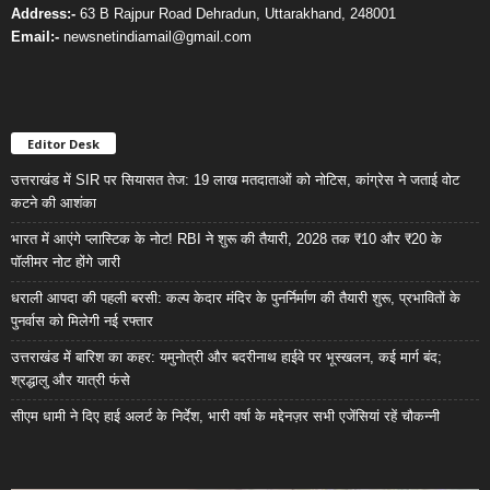
Address:-
63 B Rajpur Road Dehradun, Uttarakhand, 248001
Email:-
newsnetindiamail@gmail.com
Editor Desk
उत्तराखंड में SIR पर सियासत तेज: 19 लाख मतदाताओं को नोटिस, कांग्रेस ने जताई वोट
कटने की आशंका
भारत में आएंगे प्लास्टिक के नोट! RBI ने शुरू की तैयारी, 2028 तक ₹10 और ₹20 के
पॉलीमर नोट होंगे जारी
धराली आपदा की पहली बरसी: कल्प केदार मंदिर के पुनर्निर्माण की तैयारी शुरू, प्रभावितों के
पुनर्वास को मिलेगी नई रफ्तार
उत्तराखंड में बारिश का कहर: यमुनोत्री और बदरीनाथ हाईवे पर भूस्खलन, कई मार्ग बंद;
श्रद्धालु और यात्री फंसे
सीएम धामी ने दिए हाई अलर्ट के निर्देश, भारी वर्षा के मद्देनज़र सभी एजेंसियां रहें चौकन्नी