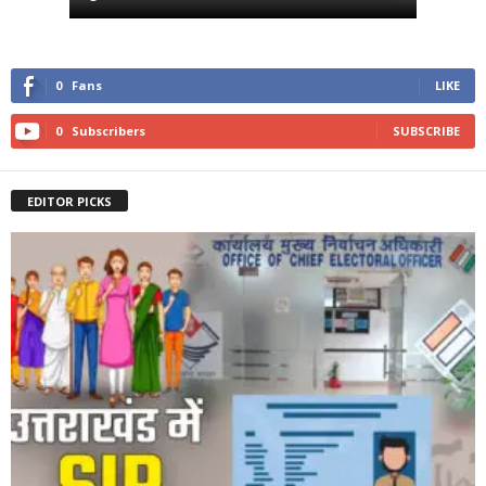
0
Fans
LIKE
0
Subscribers
SUBSCRIBE
EDITOR PICKS