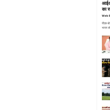
आईआई
का सं
Web E
पीएम बो
भारत की