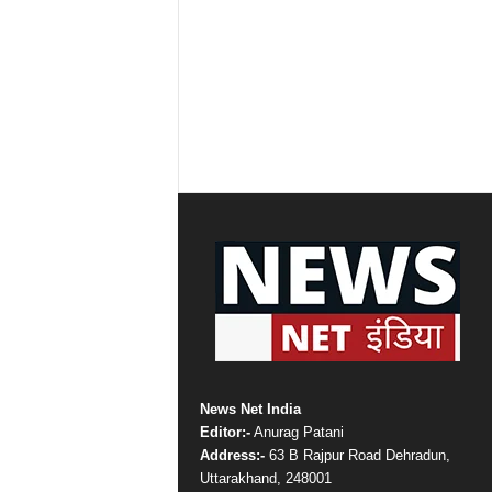
News Net India
Editor:-
Anurag Patani
Address:-
63 B Rajpur Road Dehradun,
Uttarakhand, 248001