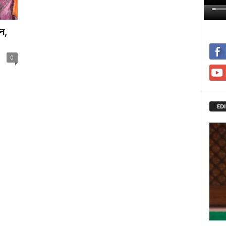
्न,
0
ED