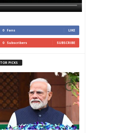
0
Fans
LIKE
0
Subscribers
SUBSCRIBE
ITOR PICKS