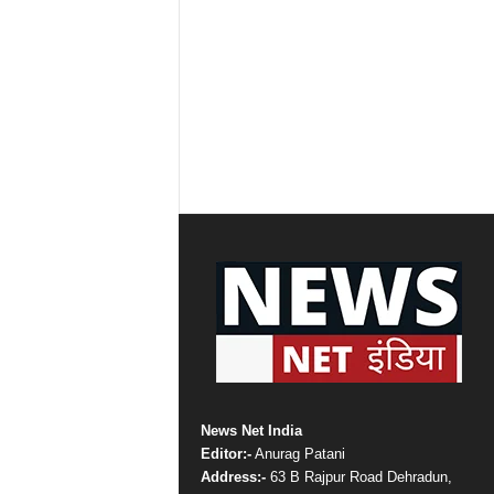
News Net India
Editor:-
Anurag Patani
Address:-
63 B Rajpur Road Dehradun,