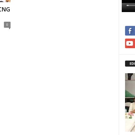
/ CNG
0
ED