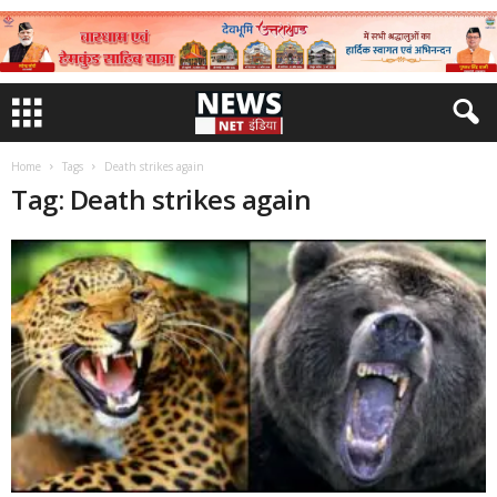
Home
Tags
Death strikes again
Tag: Death strikes again