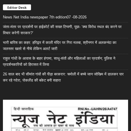
Editor Desk
News Net India newspaper 7th edition07 -08-2026
जंतर-मंतर पर प्रदर्शनों पर हाईकोर्ट की सख्त टिप्पणी, पूछा- ‘क्या विरोध स्थल बंद करने पर
विचार करेगी सरकार?’
भारी बारिश का कहर: हरिद्वार में काली मंदिर पर गिरा मलबा, श्रीनगर में अलकनंदा का
जलस्तर खतरे से नीचे लेकिन अलर्ट जारी
राहुल गांधी के आवास के बाहर हंगामा, साधु-संतों और महिलाओं का प्रदर्शन; पुलिस ने
प्रदर्शनकारियों को हिरासत में लिया
26 साल बाद भी सीमांत गांवों की पीड़ा बरकरार: चमोली में बच्चे जान जोखिम में डालकर पार
कर रहे गदेरा, पोकलैंड की बकेट बनी सहारा