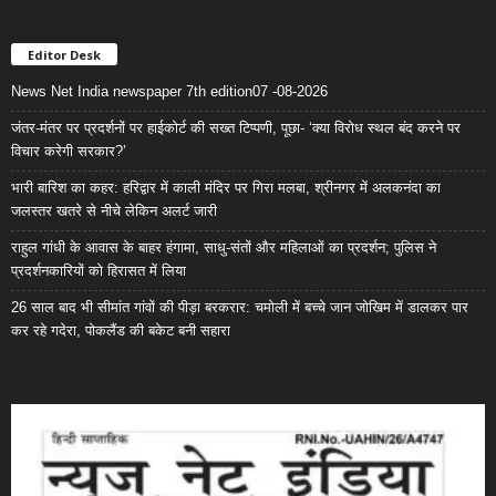
Editor Desk
News Net India newspaper 7th edition07 -08-2026
जंतर-मंतर पर प्रदर्शनों पर हाईकोर्ट की सख्त टिप्पणी, पूछा- ‘क्या विरोध स्थल बंद करने पर
विचार करेगी सरकार?’
भारी बारिश का कहर: हरिद्वार में काली मंदिर पर गिरा मलबा, श्रीनगर में अलकनंदा का
जलस्तर खतरे से नीचे लेकिन अलर्ट जारी
राहुल गांधी के आवास के बाहर हंगामा, साधु-संतों और महिलाओं का प्रदर्शन; पुलिस ने
प्रदर्शनकारियों को हिरासत में लिया
26 साल बाद भी सीमांत गांवों की पीड़ा बरकरार: चमोली में बच्चे जान जोखिम में डालकर पार
कर रहे गदेरा, पोकलैंड की बकेट बनी सहारा