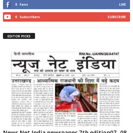
0
Fans
LIKE
0
Subscribers
SUBSCRIBE
EDITOR PICKS
News Net India newspaper 7th edition07 -08-