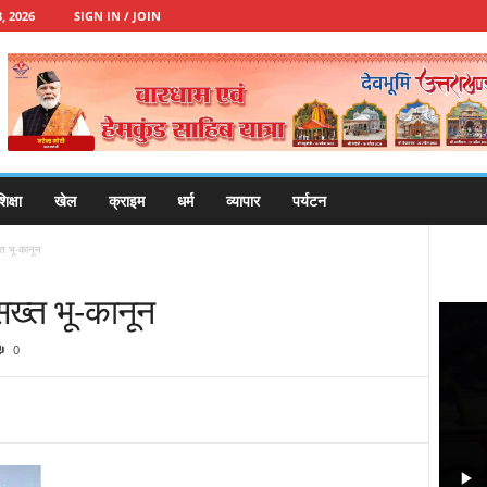
, 2026
SIGN IN / JOIN
िक्षा
खेल
क्राइम
धर्म
व्यापार
पर्यटन
त भू-कानून
ख्त भू-कानून
0