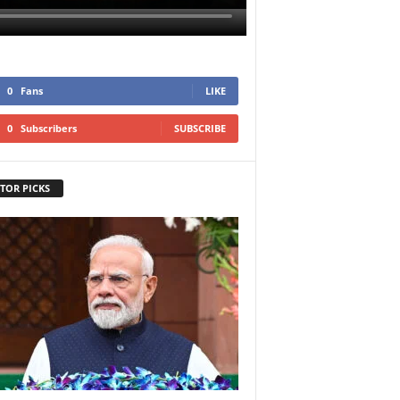
0
Fans
LIKE
0
Subscribers
SUBSCRIBE
TOR PICKS