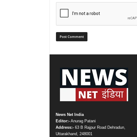
News Net India
Editor:-
Anurag Patani
Address:-
63 B Rajpur Road Dehradun,
Uttarakhand, 248001