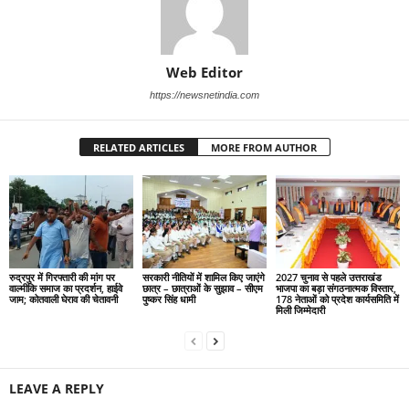
Web Editor
https://newsnetindia.com
RELATED ARTICLES
MORE FROM AUTHOR
रुद्रपुर में गिरफ्तारी की मांग पर
सरकारी नीतियों में शामिल किए जाएंगे
2027 चुनाव से पहले उत्तराखंड
वाल्मीकि समाज का प्रदर्शन, हाईवे
छात्र – छात्राओं के सुझाव – सीएम
भाजपा का बड़ा संगठनात्मक विस्तार,
जाम; कोतवाली घेराव की चेतावनी
पुष्कर सिंह धामी
178 नेताओं को प्रदेश कार्यसमिति में
मिली जिम्मेदारी
LEAVE A REPLY