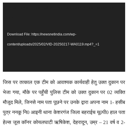
Video
Media error: Format(s) not supported or source(s) not
Player
found
Download File: https://newsnetindia.com/wp-
content/uploads/2025/02/VID-20250217-WA0119.mp4?_=1
जिस पर तत्काल एक टीम को आवश्यक कार्यवाही हेतु उक्त दुकान पर
भेजा गया, मौके पर पहुँची पुलिस टीम को उक्त दुकान पर 02 व्यक्ति
मौजूद मिले, जिनसे नाम पता पूछने पर उनके द्वारा अपना नाम 1- हसीब
पुत्र ननकू नि0 आइनी थाना केशरगंज जिला बहराईच यू0पी0 हाल पता
हेल्स जूस कॉनर कोयलघाटी ऋषिकेश, देहरादून, उम्र – 21 वर्ष व 2-