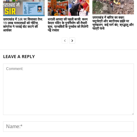
उत्तराखंड में बारिश का कहर:
उत्तराखंड में SIR पर सियासत तेज:
धराली आपदा की पहली बरसी: कल्प
यमुनोत्री और बदरीनाथ हाईवे पर
19 लाख मतदाताओं को नोटिस,
केदार मंदिर के पुनर्निर्माण की तैयारी
भूस्खलन, कई मार्ग बंद; श्रद्धालु और
कांग्रेस ने जताई वोट कटने की
शुरू, प्रभावितों के पुनर्वास को मिलेगी
यात्री फंसे
आशंका
नई रफ्तार
LEAVE A REPLY