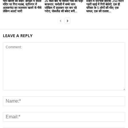
भारी बारिश का कहर: हरिद्वार में काली
26 साल बाद भी सीमांत गांवों की पीड़ा
टिहरी में दर्दनाक हादसा: 250 मीटर
मंदिर पर गिरा मलबा, श्रीनगर में
बरकरार: चमोली में बच्चे जान
गहरी खाई में गिरी बोलेरो, एक ही
अलकनंदा का जलस्तर खतरे से नीचे
जोखिम में डालकर पार कर रहे
परिवार के 5 लोगों की मौत; एक
लेकिन अलर्ट जारी
गदेरा, पोकलैंड की बकेट बनी...
घायल, एक की तलाश...
LEAVE A REPLY