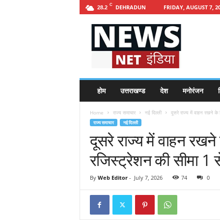
C
DEHRADUN
FRIDAY, AUGUST 7, 2
28.2
h
t
t
p
s
:
/
होम
उत्तराखण्ड
देश
मनोरंजन
श
/
n
Home
राज्य समाचार
नई दिल्ली
दूसरे राज्य में वाहन रखने के
e
राज्य समाचार
नई दिल्ली
w
दूसरे राज्य में वाहन रखन
s
n
रजिस्ट्रेशन की सीमा 1 
e
t
i
By
Web Editor
-
July 7, 2026
74
0
n
d
i
a