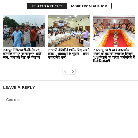
RELATED ARTICLES
MORE FROM AUTHOR
रुद्रपुर में गिरफ्तारी की मांग पर
सरकारी नीतियों में शामिल किए जाएंगे
2027 चुनाव से पहले उत्तराखंड
वाल्मीकि समाज का प्रदर्शन, हाईवे
छात्र – छात्राओं के सुझाव – सीएम
भाजपा का बड़ा संगठनात्मक विस्तार,
जाम; कोतवाली घेराव की चेतावनी
पुष्कर सिंह धामी
178 नेताओं को प्रदेश कार्यसमिति में
मिली जिम्मेदारी
LEAVE A REPLY