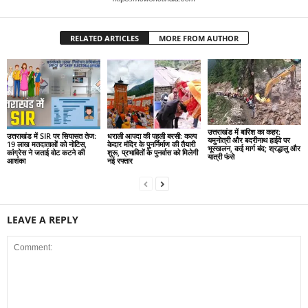
RELATED ARTICLES
MORE FROM AUTHOR
उत्तराखंड में बारिश का कहर:
उत्तराखंड में SIR पर सियासत तेज:
धराली आपदा की पहली बरसी: कल्प
यमुनोत्री और बदरीनाथ हाईवे पर
19 लाख मतदाताओं को नोटिस,
केदार मंदिर के पुनर्निर्माण की तैयारी
भूस्खलन, कई मार्ग बंद; श्रद्धालु और
कांग्रेस ने जताई वोट कटने की
शुरू, प्रभावितों के पुनर्वास को मिलेगी
यात्री फंसे
आशंका
नई रफ्तार
LEAVE A REPLY