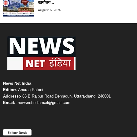
कार्यालय...
August 6, 2026
News Net India
Editor:-
Anurag Patani
Address:-
63 B Rajpur Road Dehradun, Uttarakhand, 248001
Email:-
newsnetindiamail@gmail.com
Editor Desk