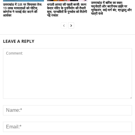
उत्तराखंड में बारिश का कहर:
उत्तराखंड में SIR पर सियासत तेज:
धराली आपदा की पहली बरसी: कल्प
यमुनोत्री और बदरीनाथ हाईवे पर
19 लाख मतदाताओं को नोटिस,
केदार मंदिर के पुनर्निर्माण की तैयारी
भूस्खलन, कई मार्ग बंद; श्रद्धालु और
कांग्रेस ने जताई वोट कटने की
शुरू, प्रभावितों के पुनर्वास को मिलेगी
यात्री फंसे
आशंका
नई रफ्तार
LEAVE A REPLY