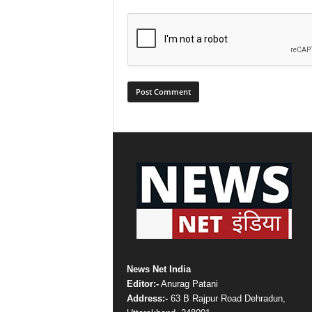
News Net India
Editor:-
Anurag Patani
Address:-
63 B Rajpur Road Dehradun,