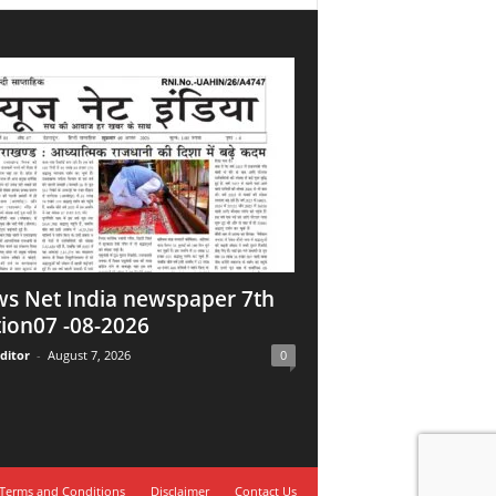
s Net India newspaper 7th
tion07 -08-2026
ditor
-
August 7, 2026
0
Terms and Conditions
Disclaimer
Contact Us