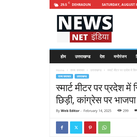
C
DEHRADUN
SATURDAY, AUGUST 8
29.5
h
t
t
p
s
:
/
होम
उत्तराखण्ड
देश
मनोरंजन
श
/
n
Home
राज्य समाचार
उत्तराखण्ड
स्मार्ट मीटर पर प्रदेश में स
e
राज्य समाचार
उत्तराखण्ड
w
स्मार्ट मीटर पर प्रदेश म
s
n
छिड़ी, कांग्रेस पर भाजप
e
t
i
By
Web Editor
-
February 14, 2025
299
n
d
i
a