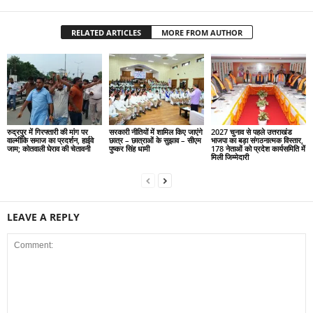
RELATED ARTICLES
MORE FROM AUTHOR
रुद्रपुर में गिरफ्तारी की मांग पर
सरकारी नीतियों में शामिल किए जाएंगे
2027 चुनाव से पहले उत्तराखंड
वाल्मीकि समाज का प्रदर्शन, हाईवे
छात्र – छात्राओं के सुझाव – सीएम
भाजपा का बड़ा संगठनात्मक विस्तार,
जाम; कोतवाली घेराव की चेतावनी
पुष्कर सिंह धामी
178 नेताओं को प्रदेश कार्यसमिति में
मिली जिम्मेदारी
LEAVE A REPLY