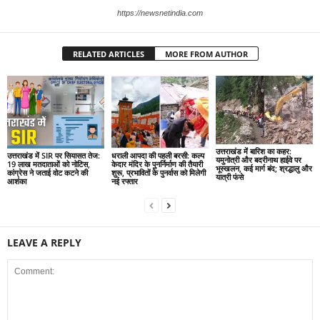
https://newsnetindia.com
RELATED ARTICLES
MORE FROM AUTHOR
उत्तराखंड में बारिश का कहर:
उत्तराखंड में SIR पर सियासत तेज:
धराली आपदा की पहली बरसी: कल्प
यमुनोत्री और बदरीनाथ हाईवे पर
19 लाख मतदाताओं को नोटिस,
केदार मंदिर के पुनर्निर्माण की तैयारी
भूस्खलन, कई मार्ग बंद; श्रद्धालु और
कांग्रेस ने जताई वोट कटने की
शुरू, प्रभावितों के पुनर्वास को मिलेगी
यात्री फंसे
आशंका
नई रफ्तार
LEAVE A REPLY