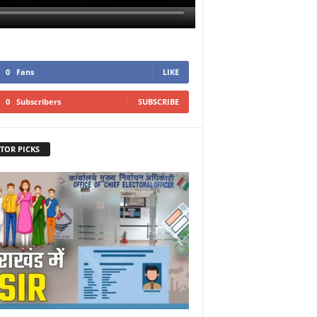
0
Fans
LIKE
0
Subscribers
SUBSCRIBE
TOR PICKS