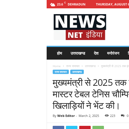
C
DEHRADUN
THURSDAY, AUGUST 6
23.6
h
t
t
p
s
:
/
होम
उत्तराखण्ड
देश
मनोरंजन
श
/
n
Home
राज्य समाचार
उत्तराखण्ड
मुख्यमंत्री से 2025 तक इं
e
राज्य समाचार
उत्तराखण्ड
w
मुख्यमंत्री से 2025 तक 
s
n
मास्टर टेबल टेनिस चौम्पि
e
t
खिलाड़ियों ने भेंट की।
i
n
By
Web Editor
-
March 2, 2025
223
0
d
i
a