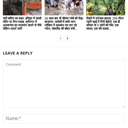
भारी बारिश का कहर: हरिद्वार में काली
26 साल बाद भी सीमांत गांवों की पीड़ा
टिहरी में दर्दनाक हादसा: 250 मीटर
मंदिर पर गिरा मलबा, श्रीनगर में
बरकरार: चमोली में बच्चे जान
गहरी खाई में गिरी बोलेरो, एक ही
अलकनंदा का जलस्तर खतरे से नीचे
जोखिम में डालकर पार कर रहे
परिवार के 5 लोगों की मौत; एक
लेकिन अलर्ट जारी
गदेरा, पोकलैंड की बकेट बनी...
घायल, एक की तलाश...
LEAVE A REPLY