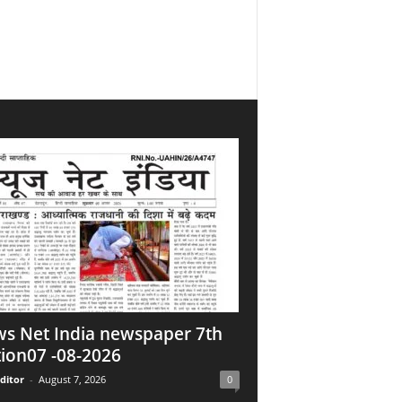
s Net India newspaper 7th
tion07 -08-2026
ditor
-
August 7, 2026
0