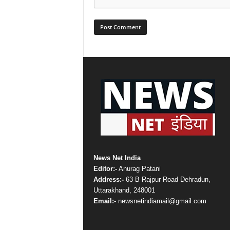
News Net India
Editor:-
Anurag Patani
Address:-
63 B Rajpur Road Dehradun,
Uttarakhand, 248001
Email:-
newsnetindiamail@gmail.com