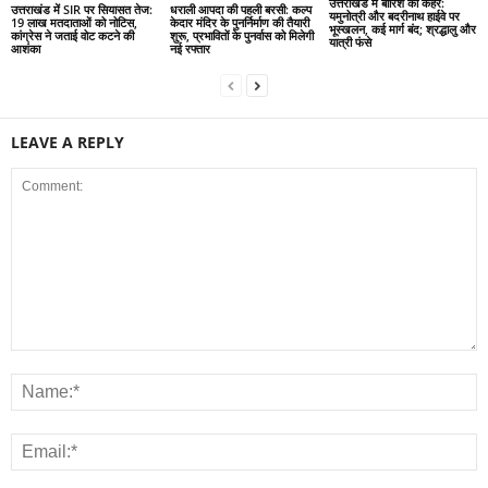
उत्तराखंड में बारिश का कहर:
उत्तराखंड में SIR पर सियासत तेज:
धराली आपदा की पहली बरसी: कल्प
यमुनोत्री और बदरीनाथ हाईवे पर
19 लाख मतदाताओं को नोटिस,
केदार मंदिर के पुनर्निर्माण की तैयारी
भूस्खलन, कई मार्ग बंद; श्रद्धालु और
कांग्रेस ने जताई वोट कटने की
शुरू, प्रभावितों के पुनर्वास को मिलेगी
यात्री फंसे
आशंका
नई रफ्तार
LEAVE A REPLY