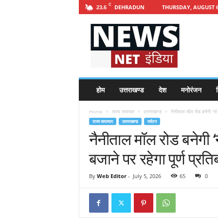
C
DEHRADUN
THURSDAY, AUGUST 6
23.6
h
t
t
p
s
:
/
होम
उत्तराखण्ड
देश
मनोरंजन
श
/
n
Home
राज्य समाचार
उत्तराखण्ड
नैनीताल मॉल रोड बनेगी ‘नो ह
e
राज्य समाचार
उत्तराखण्ड
पर्यटन
w
नैनीताल मॉल रोड बनेगी ‘नो
s
n
बजाने पर रहेगा पूर्ण प्रति
e
t
i
By
Web Editor
-
July 5, 2026
65
0
n
d
i
a