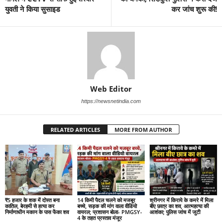
युवती ने किया सुसाइड
कर जांच शुरू की!
Web Editor
https://newsnetindia.com
RELATED ARTICLES
MORE FROM AUTHOR
₹5 हजार के शक में दोस्त बना
14 किमी पैदल चलने को मजबूर
श्रीनगर में किराये के कमरे में मिला
कातिल, बेरहमी से हत्या कर
बच्चे, सड़क की मांग वाला वीडियो
बीए छात्र का शव, आत्महत्या की
निर्माणाधीन मकान के पास फेंका शव
वायरल; प्रशासन बोला- PMGSY-
आशंका; पुलिस जांच में जुटी
4 के तहत प्रस्ताव मंजूर