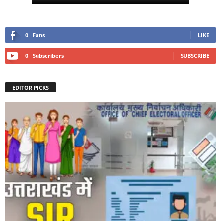
0
Fans
LIKE
0
Subscribers
SUBSCRIBE
EDITOR PICKS