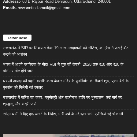
Address:-
63 B Rajpur Road Dehradun, Uttarakhand, 248001
Email:-
newsnetindiamail@gmail.com
Editor Desk
उत्तराखंड में SIR पर सियासत तेज: 19 लाख मतदाताओं को नोटिस, कांग्रेस ने जताई वोट
कटने की आशंका
भारत में आएंगे प्लास्टिक के नोट! RBI ने शुरू की तैयारी, 2028 तक ₹10 और ₹20 के
पॉलीमर नोट होंगे जारी
धराली आपदा की पहली बरसी: कल्प केदार मंदिर के पुनर्निर्माण की तैयारी शुरू, प्रभावितों के
पुनर्वास को मिलेगी नई रफ्तार
उत्तराखंड में बारिश का कहर: यमुनोत्री और बदरीनाथ हाईवे पर भूस्खलन, कई मार्ग बंद;
श्रद्धालु और यात्री फंसे
सीएम धामी ने दिए हाई अलर्ट के निर्देश, भारी वर्षा के मद्देनज़र सभी एजेंसियां रहें चौकन्नी