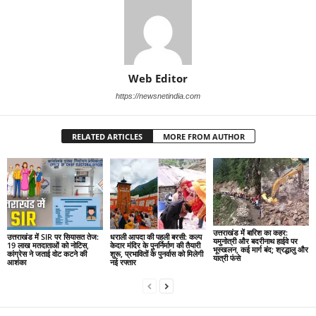
Web Editor
https://newsnetindia.com
RELATED ARTICLES
MORE FROM AUTHOR
उत्तराखंड में बारिश का कहर:
उत्तराखंड में SIR पर सियासत तेज:
धराली आपदा की पहली बरसी: कल्प
यमुनोत्री और बदरीनाथ हाईवे पर
19 लाख मतदाताओं को नोटिस,
केदार मंदिर के पुनर्निर्माण की तैयारी
भूस्खलन, कई मार्ग बंद; श्रद्धालु और
कांग्रेस ने जताई वोट कटने की
शुरू, प्रभावितों के पुनर्वास को मिलेगी
यात्री फंसे
आशंका
नई रफ्तार