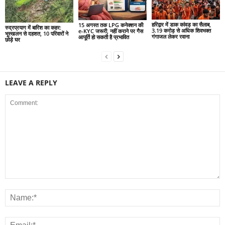
हरिद्वार में डाक कांवड़ का सैलाब,
15 अगस्त तक LPG कनेक्शन की
रुद्रप्रयाग में बारिश का कहर:
3.19 करोड़ से अधिक शिवभक्त
e-KYC जरूरी, नहीं कराने पर गैस
भूस्खलन से दहशत, 10 परिवारों ने
गंगाजल लेकर रवाना
आपूर्ति हो सकती है प्रभावित
छोड़े घर
LEAVE A REPLY