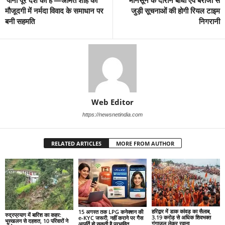
मौजूदगी में नर्मदा विवाद के समाधान पर
जुड़ी सूचनाओं की होगी रियल टाइम
बनी सहमति
निगरानी
Web Editor
https://newsnetindia.com
RELATED ARTICLES
MORE FROM AUTHOR
हरिद्वार में डाक कांवड़ का सैलाब,
15 अगस्त तक LPG कनेक्शन की
रुद्रप्रयाग में बारिश का कहर:
3.19 करोड़ से अधिक शिवभक्त
e-KYC जरूरी, नहीं कराने पर गैस
भूस्खलन से दहशत, 10 परिवारों ने
गंगाजल लेकर रवाना
आपूर्ति हो सकती है प्रभावित