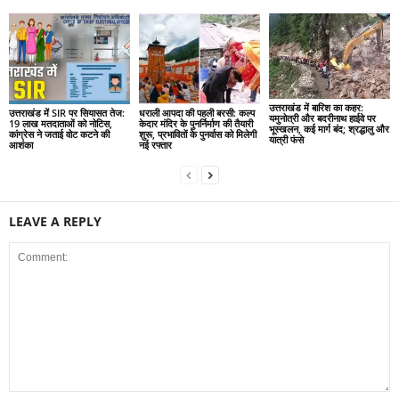
उत्तराखंड में बारिश का कहर:
उत्तराखंड में SIR पर सियासत तेज:
धराली आपदा की पहली बरसी: कल्प
यमुनोत्री और बदरीनाथ हाईवे पर
19 लाख मतदाताओं को नोटिस,
केदार मंदिर के पुनर्निर्माण की तैयारी
भूस्खलन, कई मार्ग बंद; श्रद्धालु और
कांग्रेस ने जताई वोट कटने की
शुरू, प्रभावितों के पुनर्वास को मिलेगी
यात्री फंसे
आशंका
नई रफ्तार
LEAVE A REPLY