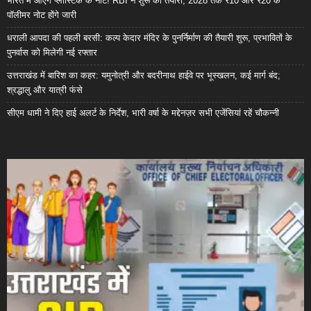
भारत में आएंगे प्लास्टिक के नोट! RBI ने शुरू की तैयारी, 2028 तक ₹10 और ₹20 के
पॉलीमर नोट होंगे जारी
धराली आपदा की पहली बरसी: कल्प केदार मंदिर के पुनर्निर्माण की तैयारी शुरू, प्रभावितों के
पुनर्वास को मिलेगी नई रफ्तार
उत्तराखंड में बारिश का कहर: यमुनोत्री और बदरीनाथ हाईवे पर भूस्खलन, कई मार्ग बंद;
श्रद्धालु और यात्री फंसे
सीएम धामी ने दिए हाई अलर्ट के निर्देश, भारी वर्षा के मद्देनज़र सभी एजेंसियां रहें चौकन्नी