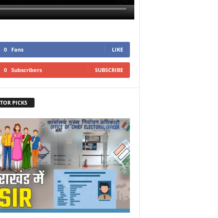
0
Fans
LIKE
0
Subscribers
SUBSCRIBE
TOR PICKS