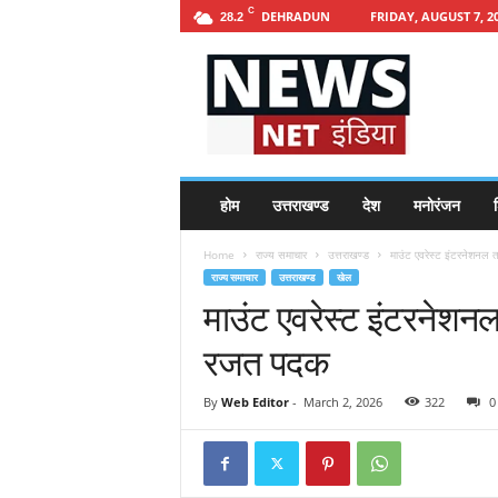
C
DEHRADUN
FRIDAY, AUGUST 7, 2
28.2
h
t
t
p
s
:
/
होम
उत्तराखण्ड
देश
मनोरंजन
श
/
n
Home
राज्य समाचार
उत्तराखण्ड
माउंट एवरेस्ट इंटरनेशनल त
e
राज्य समाचार
उत्तराखण्ड
खेल
w
माउंट एवरेस्ट इंटरनेशनल
s
n
रजत पदक
e
t
i
By
Web Editor
-
March 2, 2026
322
0
n
d
i
a