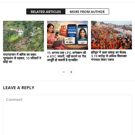
RELATED ARTICLES
MORE FROM AUTHOR
हरिद्वार में डाक कांवड़ का सैलाब,
15 अगस्त तक LPG कनेक्शन की
रुद्रप्रयाग में बारिश का कहर:
3.19 करोड़ से अधिक शिवभक्त
e-KYC जरूरी, नहीं कराने पर गैस
भूस्खलन से दहशत, 10 परिवारों ने
गंगाजल लेकर रवाना
आपूर्ति हो सकती है प्रभावित
छोड़े घर
LEAVE A REPLY