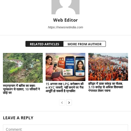
Web Editor
https://newsnetindia.com
RELATED ARTICLES
MORE FROM AUTHOR
हरिद्वार में डाक कांवड़ का सैलाब,
15 अगस्त तक LPG कनेक्शन की
रुद्रप्रयाग में बारिश का कहर:
3.19 करोड़ से अधिक शिवभक्त
e-KYC जरूरी, नहीं कराने पर गैस
भूस्खलन से दहशत, 10 परिवारों ने
गंगाजल लेकर रवाना
आपूर्ति हो सकती है प्रभावित
छोड़े घर
LEAVE A REPLY