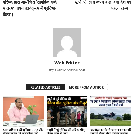
परिषद द्वारा आयोजित ’सामूहिक वन्दे
यू.सी.सी लागू करने वाला बना देश का
मातरम’ गायन कार्यक्रम में प्रतिभाग
पहला राज्य।
किया।
Web Editor
https://newsnetindia.com
RELATED ARTICLES
MORE FROM AUTHOR
SIR अभियान की समीक्षा: BLO और
मसूरी में पूर्व सैनिक की संदिग्ध मौत,
अल्मोड़ा के गांव से आसमान तक: रवि
फील्ड स्टाफ को प्रोत्साहित करें
पुलिस जांच में जुटी
टम्टा ने तैयार किया पर्सनल फ्लाइंग