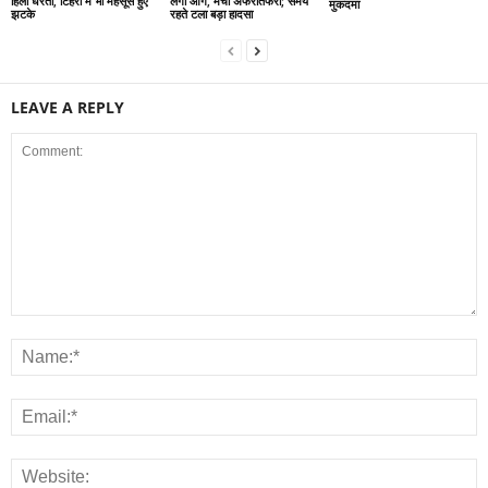
लगी आग, मची अफरातफरी; समय
हिली धरती, टिहरी में भी महसूस हुए
मुकदमा
रहते टला बड़ा हादसा
झटके
LEAVE A REPLY