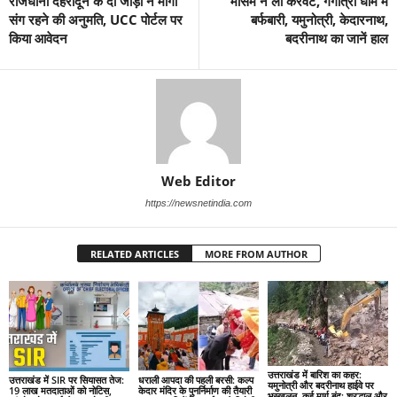
राजधानी देहरादून के दो जोड़ों ने मांगी
मौसम ने ली करवट, गंगोत्री धाम में
संग रहने की अनुमति, UCC पोर्टल पर
बर्फबारी, यमुनोत्री, केदारनाथ,
किया आवेदन
बदरीनाथ का जानें हाल
Web Editor
https://newsnetindia.com
RELATED ARTICLES
MORE FROM AUTHOR
उत्तराखंड में बारिश का कहर:
उत्तराखंड में SIR पर सियासत तेज:
धराली आपदा की पहली बरसी: कल्प
यमुनोत्री और बदरीनाथ हाईवे पर
19 लाख मतदाताओं को नोटिस,
केदार मंदिर के पुनर्निर्माण की तैयारी
भूस्खलन, कई मार्ग बंद; श्रद्धालु और