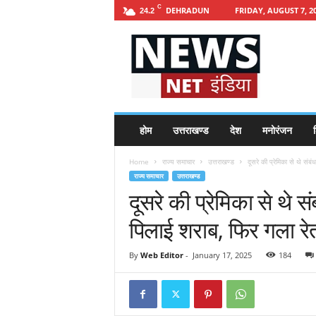
C
DEHRADUN
FRIDAY, AUGUST 7, 2
24.2
h
t
t
p
s
:
/
होम
उत्तराखण्ड
देश
मनोरंजन
श
/
n
Home
राज्य समाचार
उत्तराखण्ड
दूसरे की प्रेमिका से थे संबं
e
राज्य समाचार
उत्तराखण्ड
w
दूसरे की प्रेमिका से थे स
s
n
पिलाई शराब, फिर गला रे
e
t
i
By
Web Editor
-
January 17, 2025
184
n
d
i
a