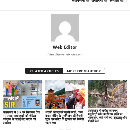
मतगणना की तैयारियों की समीक्षा की।
Web Editor
https://newsnetindia.com
RELATED ARTICLES
MORE FROM AUTHOR
उत्तराखंड में बारिश का कहर:
उत्तराखंड में SIR पर सियासत तेज:
धराली आपदा की पहली बरसी: कल्प
यमुनोत्री और बदरीनाथ हाईवे पर
19 लाख मतदाताओं को नोटिस,
केदार मंदिर के पुनर्निर्माण की तैयारी
भूस्खलन, कई मार्ग बंद; श्रद्धालु और
कांग्रेस ने जताई वोट कटने की
शुरू, प्रभावितों के पुनर्वास को मिलेगी
यात्री फंसे
आशंका
नई रफ्तार