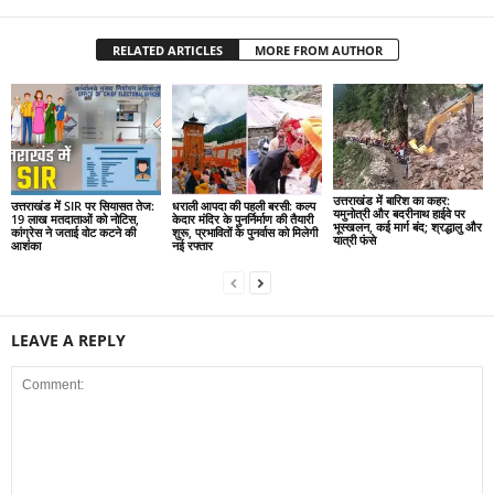
RELATED ARTICLES
MORE FROM AUTHOR
उत्तराखंड में बारिश का कहर:
उत्तराखंड में SIR पर सियासत तेज:
धराली आपदा की पहली बरसी: कल्प
यमुनोत्री और बदरीनाथ हाईवे पर
19 लाख मतदाताओं को नोटिस,
केदार मंदिर के पुनर्निर्माण की तैयारी
भूस्खलन, कई मार्ग बंद; श्रद्धालु और
कांग्रेस ने जताई वोट कटने की
शुरू, प्रभावितों के पुनर्वास को मिलेगी
यात्री फंसे
आशंका
नई रफ्तार
LEAVE A REPLY