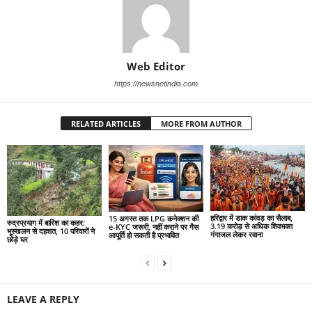
Web Editor
https://newsnetindia.com
RELATED ARTICLES
MORE FROM AUTHOR
हरिद्वार में डाक कांवड़ का सैलाब,
15 अगस्त तक LPG कनेक्शन की
रुद्रप्रयाग में बारिश का कहर:
3.19 करोड़ से अधिक शिवभक्त
e-KYC जरूरी, नहीं कराने पर गैस
भूस्खलन से दहशत, 10 परिवारों ने
गंगाजल लेकर रवाना
आपूर्ति हो सकती है प्रभावित
छोड़े घर
LEAVE A REPLY